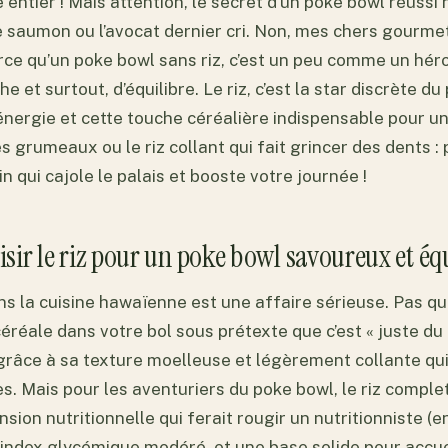
 entier ! Mais attention, le secret d’un poke bowl réussi
 saumon ou l’avocat dernier cri. Non, mes chers gourmet
Parce qu’un poke bowl sans riz, c’est un peu comme un hér
et surtout, d’équilibre. Le riz, c’est la star discrète du p
énergie et cette touche céréalière indispensable pour un
s grumeaux ou le riz collant qui fait grincer des dents : 
n qui cajole le palais et booste votre journée !
ir le riz pour un poke bowl savoureux et équ
ans la cuisine hawaïenne est une affaire sérieuse. Pas qu
éréale dans votre bol sous prétexte que c’est « juste du ri
, grâce à sa texture moelleuse et légèrement collante qui
es. Mais pour les aventuriers du poke bowl, le riz compl
ion nutritionnelle qui ferait rougir un nutritionniste (en
n index glycémique modéré, et une base solide pour accuei