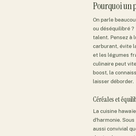
Pourquoi un p
On parle beaucoup
ou déséquilibré ? 
talent. Pensez à l
carburant, évite 
et les légumes fr
culinaire peut vit
boost, la connais
laisser déborder.
Céréales et équi
La cuisine hawaïe
d’harmonie. Sous l
aussi convivial qu