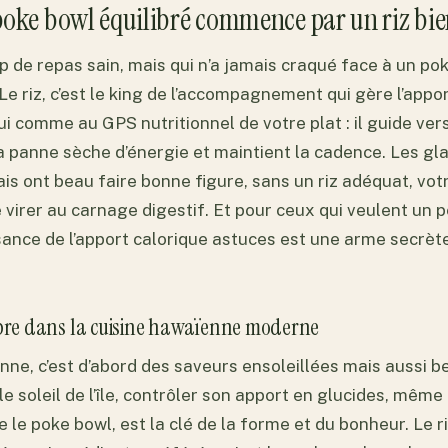
oke bowl équilibré commence par un riz bien
 de repas sain, mais qui n’a jamais craqué face à un pok
Le riz, c’est le king de l’accompagnement qui gère l’appo
ui comme au GPS nutritionnel de votre plat : il guide ver
la panne sèche d’énergie et maintient la cadence. Les 
ais ont beau faire bonne figure, sans un riz adéquat, vo
e virer au carnage digestif. Et pour ceux qui veulent un p
sance de l’apport calorique astuces est une arme secrèt
libre dans la cuisine hawaïenne moderne
nne, c’est d’abord des saveurs ensoleillées mais aussi 
e soleil de l’île, contrôler son apport en glucides, même
e le poke bowl, est la clé de la forme et du bonheur. Le r