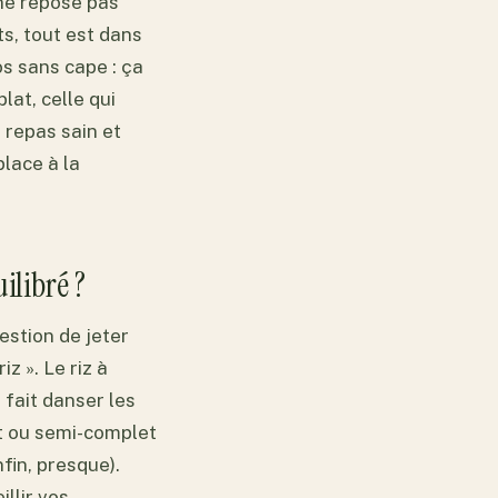
 ne repose pas
s, tout est dans
os sans cape : ça
lat, celle qui
 repas sain et
place à la
ilibré ?
estion de jeter
z ». Le riz à
 fait danser les
et ou semi-complet
fin, presque).
llir vos