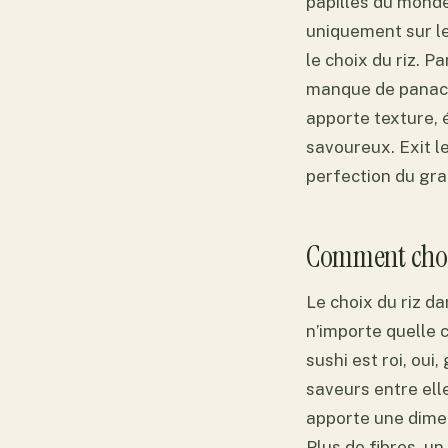
papilles du monde
uniquement sur le
le choix du riz. 
manque de panache 
apporte texture, 
savoureux. Exit le
perfection du grai
Comment chois
Le choix du riz d
n’importe quelle c
sushi est roi, oui
saveurs entre ell
apporte une dimens
Plus de fibres, u