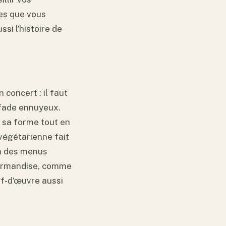
es que vous
ussi l’histoire de
 concert : il faut
e fade ennuyeux.
n sa forme tout en
végétarienne fait
 à des menus
gourmandise, comme
ef-d’œuvre aussi