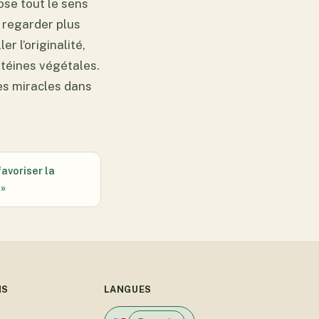
ose tout le sens
t regarder plus
er l’originalité,
otéines végétales.
des miracles dans
avoriser la
 »
NS
LANGUES