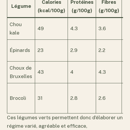
Calories
Protéines
Fibres
Vi
Légume
(kcal/100g)
(g/100g)
(g/100g)
Chou
Vi
49
4.3
3.6
kale
C,
Vi
Épinards
23
2.9
2.2
C,
Choux de
Vi
43
4
4.3
Bruxelles
C,
Vi
Brocoli
31
2.8
2.6
C,
po
Ces légumes verts permettent donc d’élaborer un
régime varié, agréable et efficace,