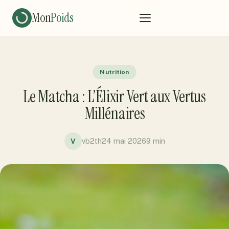
Mon
Poids
Nutrition
Le Matcha : L’Élixir Vert aux Vertus
Millénaires
vb2th
24 mai 2026
9 min
V