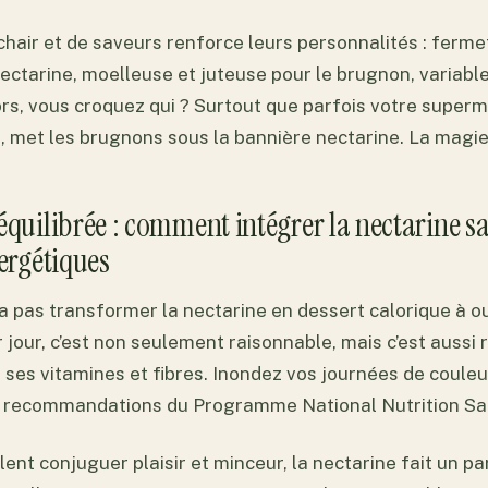
chair et de saveurs renforce leurs personnalités : ferm
nectarine, moelleuse et juteuse pour le brugnon, variab
ors, vous croquez qui ? Surtout que parfois votre super
, met les brugnons sous la bannière nectarine. La magie
équilibrée : comment intégrer la nectarine s
ergétiques
va pas transformer la nectarine en dessert calorique à 
r jour, c’est non seulement raisonnable, mais c’est aus
s ses vitamines et fibres. Inondez vos journées de couleu
s recommandations du Programme National Nutrition Sa
lent conjuguer plaisir et minceur, la nectarine fait un p