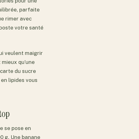
lories pour une
librée, parfaite
que rimer avec
 booste votre santé
ui veulent maigrir
it mieux qu’une
 carte du sucre
 en lipides vous
 top
ine se pose en
00 g. Une banane