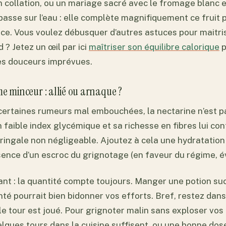
 collation, ou un mariage sacré avec le fromage blanc e
mpasse sur l’eau : elle complète magnifiquement ce fruit 
ce. Vous voulez débusquer d’autres astuces pour maitris
 ? Jetez un œil par ici
maîtriser son équilibre calorique
p
les douceurs imprévues.
me minceur : allié ou arnaque ?
certaines rumeurs mal embouchées, la nectarine n’est 
n faible index glycémique et sa richesse en fibres lui co
ringale non négligeable. Ajoutez à cela une hydratation 
sence d’un escroc du grignotage (en faveur du régime, 
nt : la quantité compte toujours. Manger une potion su
té pourrait bien bidonner vos efforts. Bref, restez dans l
t le tour est joué. Pour grignoter malin sans exploser vos
lques tours dans la cuisine suffisent, ou une bonne dose