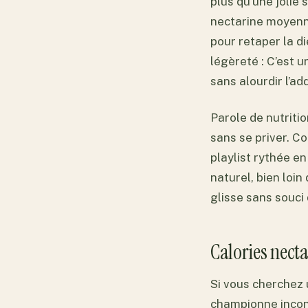
plus qu’une jolie
nectarine moyenne
pour retaper la di
légèreté : C’est u
sans alourdir l’ad
Parole de nutriti
sans se priver. C
playlist rythée en
naturel, bien loin
glisse sans souci
Calories necta
Si vous cherchez u
championne incon