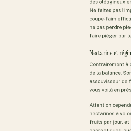
des oléagineux en
Ne faites pas l’i
coupe-faim effica
ne pas perdre pied
faire piéger par 
Nectarine et régi
Contrairement à 
de la balance. So
assouvisseur de f
vous voilà en pré
Attention cependa
nectarines à volon
fruits par jour, e
énergétiques, que