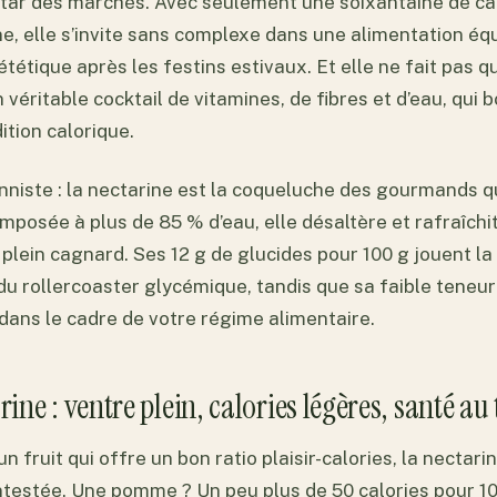
 star des marchés. Avec seulement une soixantaine de ca
, elle s’invite sans complexe dans une alimentation équi
ététique après les festins estivaux. Et elle ne fait pas 
n véritable cocktail de vitamines, de fibres et d’eau, qui
dition calorique.
onniste : la nectarine est la coqueluche des gourmands q
omposée à plus de 85 % d’eau, elle désaltère et rafraîch
 plein cagnard. Ses 12 g de glucides pour 100 g jouent la
 du rollercoaster glycémique, tandis que sa faible teneur
 dans le cadre de votre régime alimentaire.
rine : ventre plein, calories légères, santé au
n fruit qui offre un bon ratio plaisir-calories, la nectar
testée. Une pomme ? Un peu plus de 50 calories pour 1