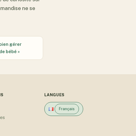
rmandise ne se
 bien gérer
 de bébé »
NS
LANGUES
Français
les