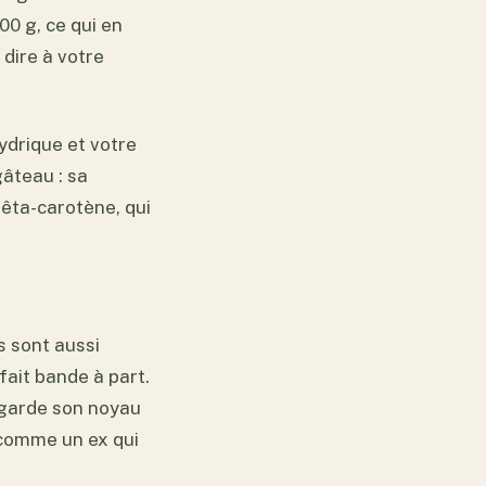
00 g, ce qui en
 dire à votre
ydrique et votre
gâteau : sa
bêta-carotène, qui
s sont aussi
fait bande à part.
n garde son noyau
e comme un ex qui