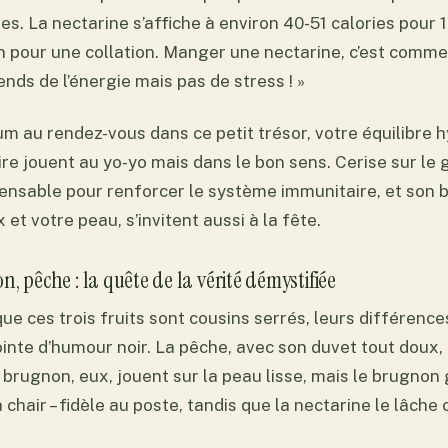
es. La nectarine s’affiche à environ 40-51 calories pour 1
in pour une collation. Manger une nectarine, c’est comme
rends de l’énergie mais pas de stress ! »
m au rendez-vous dans ce petit trésor, votre équilibre h
re jouent au yo-yo mais dans le bon sens. Cerise sur le 
pensable pour renforcer le système immunitaire, et son 
et votre peau, s’invitent aussi à la fête.
, pêche : la quête de la vérité démystifiée
ue ces trois fruits sont cousins serrés, leurs différence
ointe d’humour noir. La pêche, avec son duvet tout doux, 
e brugnon, eux, jouent sur la peau lisse, mais le brugno
 chair – fidèle au poste, tandis que la nectarine le lâch