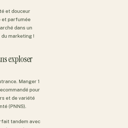
eté et douceur
le et parfumée
marché dans un
 du marketing !
ans exploser
outrance. Manger 1
si recommandé pour
rs et de variété
nté (PNNS).
arfait tandem avec