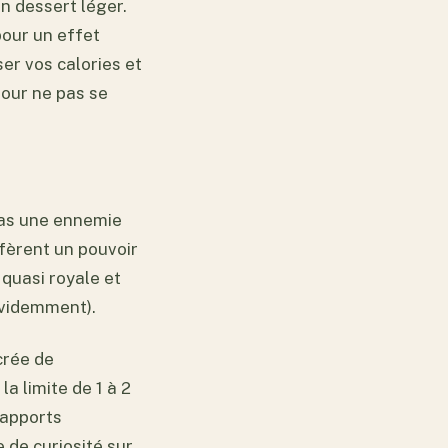
n dessert léger.
pour un effet
er vos calories et
our ne pas se
pas une ennemie
nfèrent un pouvoir
quasi royale et
évidemment).
crée de
a limite de 1 à 2
 apports
 de curiosité sur