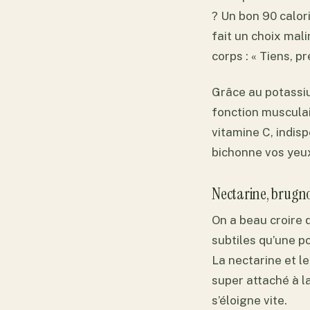
? Un bon 90 calori
fait un choix mal
corps : « Tiens, p
Grâce au potassiu
fonction musculai
vitamine C, indis
bichonne vos yeux 
Nectarine, brugnon
On a beau croire q
subtiles qu’une p
La nectarine et l
super attaché à la
s’éloigne vite.