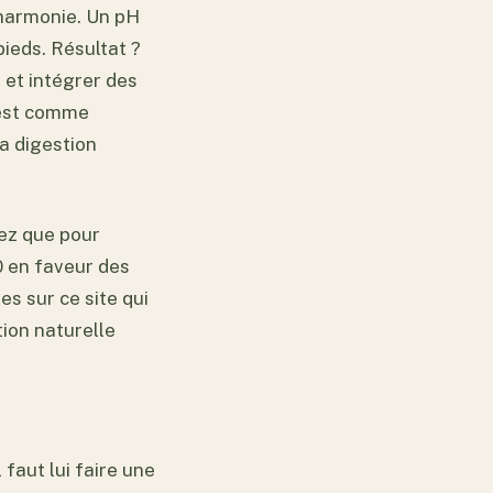
 harmonie. Un pH
pieds. Résultat ?
 et intégrer des
c’est comme
la digestion
hez que pour
30 en faveur des
es sur ce site qui
ition naturelle
 faut lui faire une