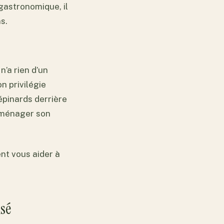
gastronomique, il
s.
n’a rien d’un
n privilégie
épinards derrière
t ménager son
nt vous aider à
isé