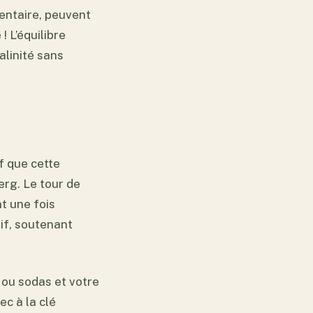
entaire, peuvent
 L’équilibre
alinité sans
uf que cette
erg. Le tour de
nt une fois
tif, soutenant
 ou sodas et votre
c à la clé