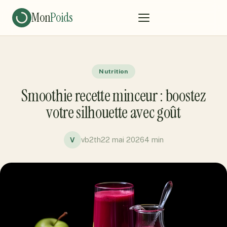
Mon
Poids
Nutrition
Smoothie recette minceur : boostez
votre silhouette avec goût
vb2th
22 mai 2026
4 min
V