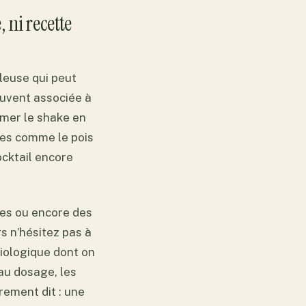
 ni recette
bleuse qui peut
ouvent associée à
mer le shake en
les comme le pois
ocktail encore
kes ou encore des
rs n’hésitez pas à
biologique dont on
eau dosage, les
rement dit : une