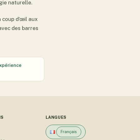
ie naturelle.
n coup d’œil aux
avec des barres
expérience
NS
LANGUES
Français