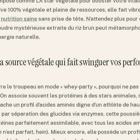
’impose comme LA star végétale pour booster votre vitali
ve 100% végétale et pleine de ressources, elle fait vibre
e
nutrition saine
sans prise de tête. N’attendez plus pour
udre mystérieuse extraite du riz brun peut métamorpho
nergie naturelle.
 la source végétale qui fait swinguer vos per
vre le troupeau en mode « whey-party », pourquoi ne pas
? On associe souvent les protéines à des stars animales, m
ache un profil d’acides aminés digne d’un athlète de hau
u par séparation des glucides via enzymes, cette poussi
éines parfaitement assimilable, avec tous les acides am
en n’est parfait, hein). Mieux encore, elle possède un prof