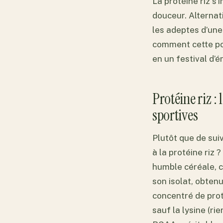
La protéine riz s
douceur. Alternati
les adeptes d’un
comment cette po
en un festival d’é
Protéine riz :
sportives
Plutôt que de sui
à la protéine riz 
humble céréale, c
son isolat, obten
concentré de prot
sauf la lysine (ri