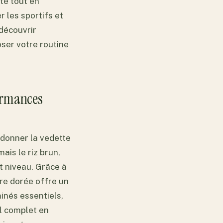
té tout en
r les sportifs et
 découvrir
ser votre routine
formances
 donner la vedette
ais le riz brun,
t niveau. Grâce à
ère dorée offre un
inés essentiels,
il complet en