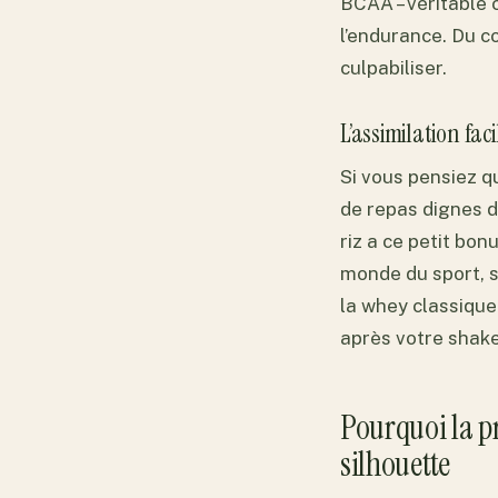
BCAA – véritable c
l’endurance. Du c
culpabiliser.
L’assimilation faci
Si vous pensiez q
de repas dignes d
riz a ce petit bon
monde du sport, s
la whey classique
après votre shak
Pourquoi la pr
silhouette