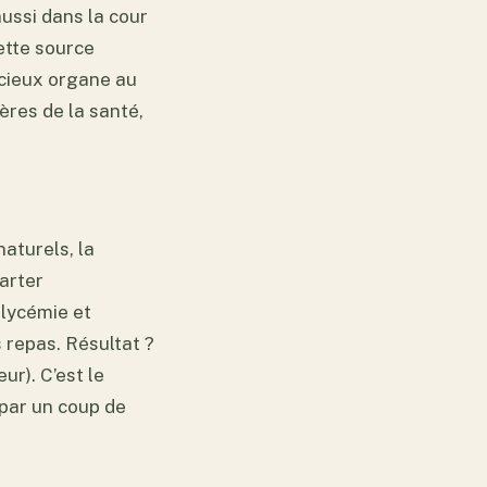
aussi dans la cour
ette source
écieux organe au
ères de la santé,
naturels, la
tarter
glycémie et
 repas. Résultat ?
ur). C’est le
 par un coup de