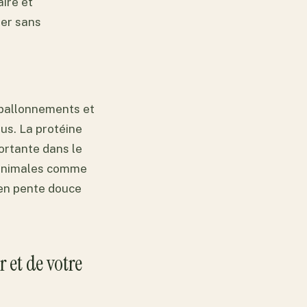
aire et
mer sans
 ballonnements et
ous. La protéine
portante dans le
s animales comme
 en pente douce
r et de votre