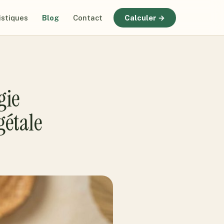
istiques
Blog
Contact
Calculer →
gie
gétale