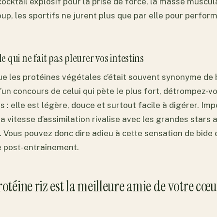
ocktail explosif pour la prise de force, la masse muscul
oup, les sportifs ne jurent plus que par elle pour perfor
le qui ne fait pas pleurer vos intestins
ue les protéines végétales c’était souvent synonyme de
’un concours de celui qui pète le plus fort, détrompez-v
us : elle est légère, douce et surtout facile à digérer. Im
a vitesse d’assimilation rivalise avec les grandes star
. Vous pouvez donc dire adieu à cette sensation de bide
e post-entraînement.
otéine riz est la meilleure amie de votre cœu