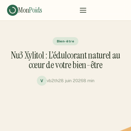
Mon
Poids
Bien-être
Nu3 Xylitol : L’édulcorant naturel au
cœur de votre bien-être
vb2th
28 juin 2026
8 min
V