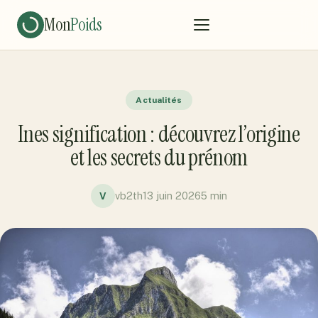
Mon
Poids
Actualités
Ines signification : découvrez l’origine
et les secrets du prénom
vb2th
13 juin 2026
5 min
V