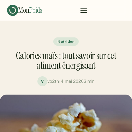
Mon
Poids
Nutrition
Calories maïs : tout savoir sur cet
aliment énergisant
vb2th
14 mai 2026
3 min
V